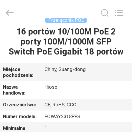
OLT
dostawca.
Copyright
©
2021
Przełącznik POE
-
2022
haishuo.com.
16 portów 10/100M PoE 2
DOM
All
Rights
porty 100M/1000M SFP
Reserved.
PRODUKTY
Switch PoE Gigabit 18 portów
O
Miejsce
Chiny, Guang-dong
pochodzenia:
NAS
Nazwa
Hioso
handlowa:
WYCIECZKA
Orzecznictwo:
CE, RoHS, CCC
PO
FABRYCE
Numer modelu:
FOWAY2318PFS
Minimalne
1