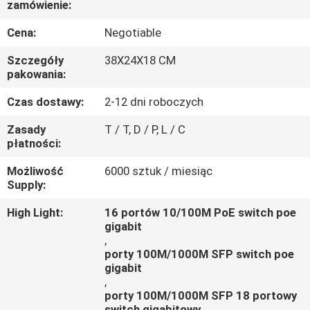
zamówienie:
KONTROLA
JAKOŚCI
Cena:
Negotiable
Szczegóły
38X24X18 CM
SKONTAKTUJ
pakowania:
SIĘ
Czas dostawy:
2-12 dni roboczych
Z
Zasady
T / T, D / P, L / C
płatności:
NAMI
Możliwość
6000 sztuk / miesiąc
Supply:
AKTUALNOŚCI
High Light:
16 portów 10/100M PoE switch poe
gigabit
PRZYPADKI
,
porty 100M/1000M SFP switch poe
gigabit
,
porty 100M/1000M SFP 18 portowy
switch gigabitowy