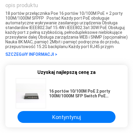
opis produktu
18 portów przełącznika Poe 16 portów 10/100M PoE + 2 porty
100M/1000M SFPFP Postać Każdy port PoE obsługuje
automatyczne wykrywanie zasilanego urządzenia Obsługa
standardów IEEE802.3af 15.4W i IEEE802.3at 30W PoE Obsługuj
każdy port z pełną szybkością, pełnodupleksowe nieblokujące
przesyłanie dalej Obsługa zarządzania WEB i SNMP (opcjonalnie)
Nauka 8K MAC, pamięć 2Mbit i pamięć podręczna do przodu,
przepustowość 15.2G backplanu Każdy port RJ45 przyjm
SZCZEGółY INFORMACJI >
Uzyskaj najlepszą cenę za
16 portów 10/100M PoE 2 porty
100M/1000M SFP Switch PoE
Gigabit 18 portów
Kontyntynuj