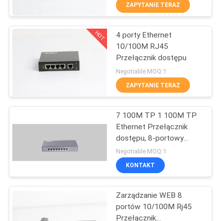
KONTROLA
ZAPYTANIE TERAZ
JAKOŚCI
HOT
4 porty Ethernet
9
10/100M RJ45
SKONTAKTUJ
Przełącznik dostępu
FTTH OLT
SIĘ
Negotiable MOQ:1
Z
ZAPYTANIE TERAZ
NAMI
7 100M TP 1 100M TP
Ethernet Przełącznik
AKTUALNOŚCI
dostępu, 8-portowy
21
przełącznik
Negotiable MOQ:1
światłowodowy
PRZYPADKI
KONTAKT
EPON ONU
Zarządzanie WEB 8
portów 10/100M Rj45
Przełącznik