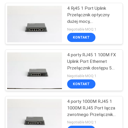
4 Rj45 1 Port Uplink
20
Przełącznik optyczny
Przełącznik Ethernet
dużej mocy,
przemysłowy przełącznik
Negotiable MOQ:1
na szynę DIN
Gigabit Ethernet DC12V
KONTAKT
4 porty RJ45 1 100M FX
Uplink Port Ethernet
Przełącznik dostępu 5
37
portów
Negotiable MOQ:1
Fibre Media
KONTAKT
Converter
4 porty 1000M RJ45 1
1000M RJ45 Port łącza
zwrotnego Przełącznik
kabla światłowodowego
Negotiable MOQ:1
5 portów