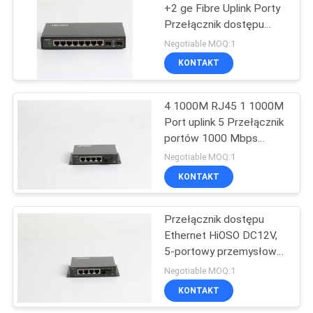
+2 ge Fibre Uplink Porty
Przełącznik dostępu
41
Ethernet Przełącznik
Negotiable MOQ:1
Gigabit Ethernet
KONTAKT
Przełącznik POE
4 1000M RJ45 1 1000M
Port uplink 5 Przełącznik
portów 1000 Mbps
1Mbit StorageM
Negotiable MOQ:1
KONTAKT
15
Przełącznik Gigabit
Przełącznik dostępu
Ethernet HiOSO DC12V,
Ethernet
5-portowy przemysłowy
przełącznik Ethernet
Negotiable MOQ:1
KONTAKT