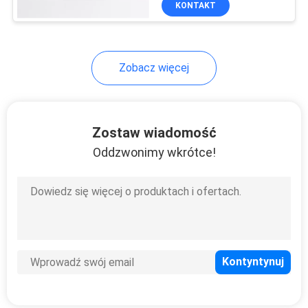
KONTAKT
20
Przełącznik dostępu
do sieci Ethernet
Zobacz więcej
Zostaw wiadomość
Oddzwonimy wkrótce!
2
epon olt sfp