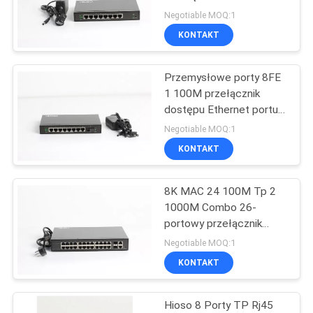
światłowodowy DC12V
Negotiable MOQ:1
KONTAKT
13
Przemysłowe porty 8FE
GPON ONU
1 100M przełącznik
dostępu Ethernet portu
FX 9 portów
Negotiable MOQ:1
KONTAKT
8K MAC 24 100M Tp 2
20
1000M Combo 26-
Przełącznik
portowy przełącznik
Gigabit 11W AC100V
Negotiable MOQ:1
światłowodowy
KONTAKT
Hioso 8 Porty TP Rj45