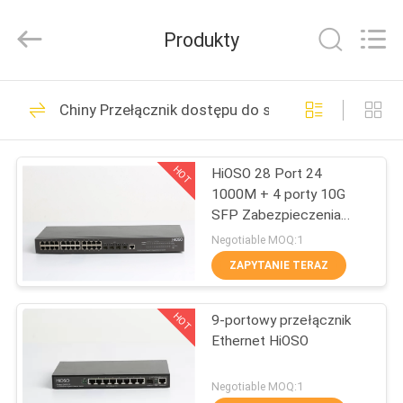
OLT
dostawca.
Copyright
Produkty
©
2021
-
2022
haishuo.com.
DOM
39
All
Rights
Chiny Przełącznik dostępu do sieci Ethernet
Reserved.
EPON OLT
PRODUKTY
HOT
HiOSO 28 Port 24
1000M + 4 porty 10G
O
SFP Zabezpieczenia
NAS
Ethernet Przełącznik
Negotiable MOQ:1
przemysłowy
ZAPYTANIE TERAZ
Przełącznik Ethernet
23
WYCIECZKA
HOT
9-portowy przełącznik
PO
GPON OLT
Ethernet HiOSO
FABRYCE
Negotiable MOQ:1