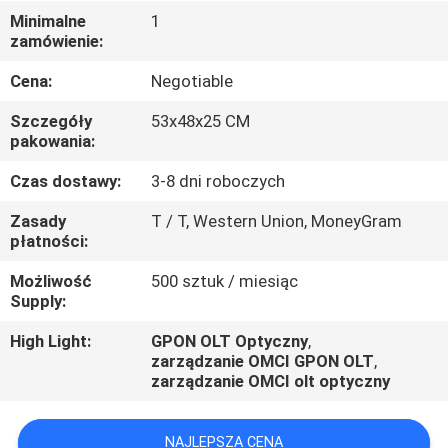
KONTROLA
Minimalne
1
zamówienie:
JAKOŚCI
Cena:
Negotiable
SKONTAKTUJ
Szczegóły
53x48x25 CM
SIĘ
pakowania:
Z
Czas dostawy:
3-8 dni roboczych
NAMI
Zasady
T / T, Western Union, MoneyGram
płatności:
AKTUALNOŚCI
Możliwość
500 sztuk / miesiąc
Supply:
PRZYPADKI
High Light:
GPON OLT Optyczny
,
zarządzanie OMCI GPON OLT
,
zarządzanie OMCI olt optyczny
NAJLEPSZA CENA