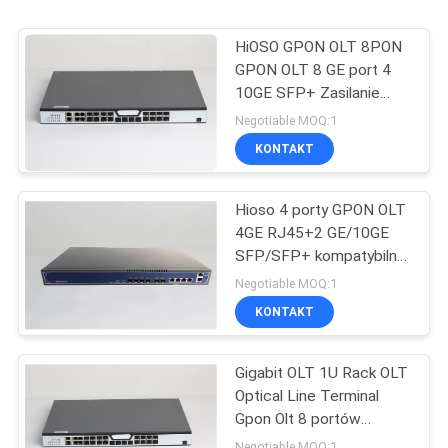
HiOSO GPON OLT 8PON
GPON OLT 8 GE port 4
10GE SFP+ Zasilanie
Xpon Gpon Onu
Negotiable MOQ:1
KONTAKT
Hioso 4 porty GPON OLT
4GE RJ45+2 GE/10GE
SFP/SFP+ kompatybilne
z innymi ONUS
Negotiable MOQ:1
KONTAKT
Gigabit OLT 1U Rack OLT
Optical Line Terminal
Gpon Olt 8 portów
Zasilanie kompatybilny z
Negotiable MOQ:1