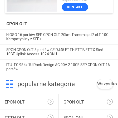
większością Onu
KONTAKT
GPON OLT
HIOSO 16 portów SFP GPON OLT 20km Transmisja l2 oLT 10G
Kompatybilny z SFP+
8PON GPON OLT 8 portów GE RJ45 FTTH FTTB FTTX Sieć
10GE Uplink Access 1024 ONU
ITU-TG 984x 1U Rack Design AC 90V 2 10GE SFP GPON OLT 16
portów
popularne kategorie
Wszystko
EPON OLT
GPON OLT
FTTH OLT
EPON ONU