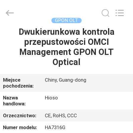
OLT
dostawca.
Copyright
©
2021
GPON OLT
-
2022
haishuo.com.
Dwukierunkowa kontrola
DOM
All
Rights
przepustowości OMCI
Reserved.
PRODUKTY
Management GPON OLT
Optical
O
NAS
Miejsce
Chiny, Guang-dong
pochodzenia:
WYCIECZKA
Nazwa
Hioso
handlowa:
PO
Orzecznictwo:
CE, RoHS, CCC
FABRYCE
Numer modelu:
HA7316G