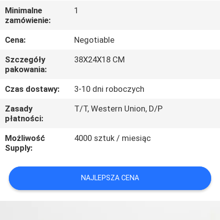
KONTROLA
Minimalne
1
zamówienie:
JAKOŚCI
Cena:
Negotiable
SKONTAKTUJ
Szczegóły
38X24X18 CM
SIĘ
pakowania:
Z
Czas dostawy:
3-10 dni roboczych
NAMI
Zasady
T/T, Western Union, D/P
płatności:
AKTUALNOŚCI
Możliwość
4000 sztuk / miesiąc
Supply:
PRZYPADKI
NAJLEPSZA CENA