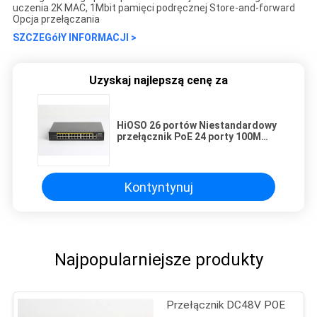
uczenia 2K MAC, 1Mbit pamięci podręcznej Store-and-forward
Opcja przełączania
SZCZEGółY INFORMACJI >
Uzyskaj najlepszą cenę za
HiOSO 26 portów Niestandardowy
przełącznik PoE 24 porty 100M
PoE + 2 porty 1000M RJ45 Uplink
Kontyntynuj
Najpopularniejsze produkty
Przełącznik DC48V POE