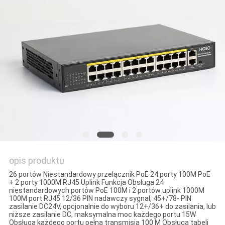
opis produktu
26 portów Niestandardowy przełącznik PoE 24 porty 100M PoE
+ 2 porty 1000M RJ45 Uplink Funkcja Obsługa 24
niestandardowych portów PoE 100M i 2 portów uplink 1000M
100M port RJ45 12/36 PIN nadawczy sygnał, 45+/78- PIN
zasilanie DC24V, opcjonalnie do wyboru 12+/36+ do zasilania, lub
niższe zasilanie DC, maksymalna moc każdego portu 15W
Obsługa każdego portu pełna transmisja 100 M Obsługa tabeli