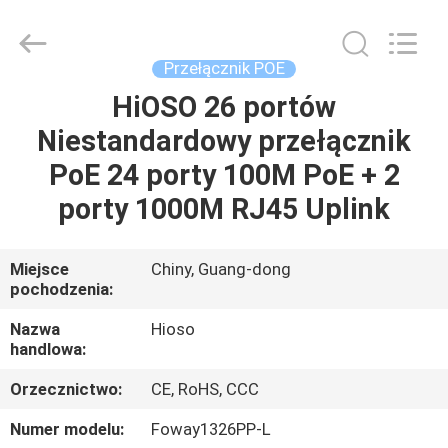
OLT
dostawca.
Copyright
©
2021
Przełącznik POE
-
2022
haishuo.com.
HiOSO 26 portów
DOM
All
Rights
Niestandardowy przełącznik
Reserved.
PRODUKTY
PoE 24 porty 100M PoE + 2
porty 1000M RJ45 Uplink
O
NAS
Miejsce
Chiny, Guang-dong
pochodzenia:
WYCIECZKA
Nazwa
Hioso
handlowa:
PO
Orzecznictwo:
CE, RoHS, CCC
FABRYCE
Numer modelu:
Foway1326PP-L