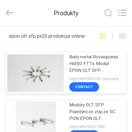
Co.,
Ltd..
All
Produkty
Rights
Reserved.
Developed
by
DOM
ECER
epon olt sfp px20 produkcja online
PRODUKTY
Biały metal Rozwiązania
HiOSO FTTx Moduł
FILMY
EPON OLT SFP
PX20+++
negotiable MOQ:Do negocjacji
O
CONTACT
NAS
Moduły OLT SFP
Pojedyncze złącze SC
WYCIECZKA
PON EPON OLT
PO
PX20++++ Rozszerzony
negotiable MOQ:1000