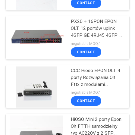
moduł optyczny
FABRYCE
CONTACT
PX20 + 16PON EPON
KONTROLA
OLT 12 portów uplink
JAKOŚCI
4SFP GE 4RJ45 4SFP +
10GE FTTH Sprzęt
negotiable MOQ:1
optyczny
SKONTAKTUJ
CONTACT
SIĘ
CCC Hioso EPON OLT 4
Z
porty Rozwiązania Olt
NAMI
Fttx z modułami
Px20+++
negotiable MOQ:1
AKTUALNOŚCI
CONTACT
HiOSO Mini 2 porty Epon
SPRAWY
Olt FTTH samodzielny
typ AC220V z 2 SFP