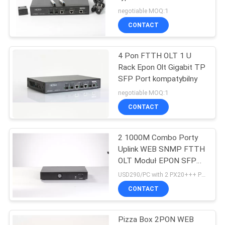
SITEMAP
Px20+++
negotiable MOQ:1
CONTACT
POLITYKA
4 Pon FTTH OLT 1 ​​U
PRYWATNOŚCI
Rack Epon Olt Gigabit TP
SFP Port kompatybilny
negotiable MOQ:1
CONTACT
2 1000M Combo Porty
Uplink WEB SNMP FTTH
OLT Moduł EPON SFP
2PON
USD290/PC with 2 PX20+++ PON SFP MOQ:1
CONTACT
Pizza Box 2PON WEB