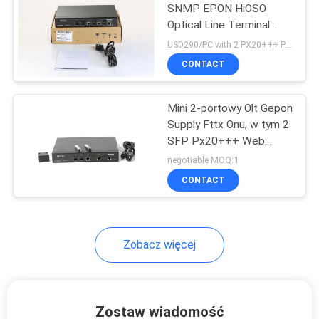
SNMP EPON HiOSO
Optical Line Terminal
Equipment
USD290/PC with 2 PX20+++ PON SFP MOQ:1
CONTACT
Mini 2-portowy Olt Gepon
Supply Fttx Onu, w tym 2
SFP Px20+++ Web
Snmp
negotiable MOQ:1
CONTACT
Zobacz więcej
Zostaw wiadomość